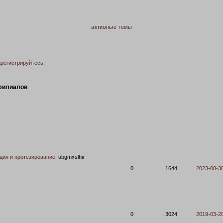
активные темы
арегистрируйтесь
.
филиалов
ация и протезирование
ubgmxslhii
0
1644
2023-08-30
0
3024
2019-03-20