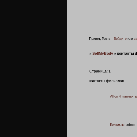
Привет, Гость!
Войдите
или
з
»
SellMyBody
»
контакты 
Страница:
1
контакты филиалов
Аll on 4 имплант
Контакты
admin