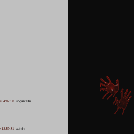
 04:07:50
ubgmxslhii
 13:59:31
admin