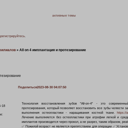
активные темы
арегистрируйтесь
.
филиалов
»
Аll on 4 имплантация и протезирование
отезирование
Поделиться
2023-08-30 04:07:50
Технология восстановления зубов "All-on-4" - это современ
5-18
протезирования, который позволяет восстановить все зубы челюсти з
выполнения остеопластики - наращивания костной ткани.
https://
е:
Лечение выполняется без остеопластики при атрофии легкой и сре
имплантов производится через прокол, а не разрез, таким образом, ре
✅ Пожилой возраст не является препятствием для операции ✅ Установ