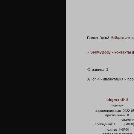
Привет, Гость!
Войдите
или
з
»
SellMyBody
»
контакты 
Страница:
1
Аll on 4 имплантация и пр
ubgmxslhii
новичок
зарегистрирован
: 2022-0
приглашений:
0
уважени
сообщений:
1
[+0/-0]
позитив:
[+0/-0]