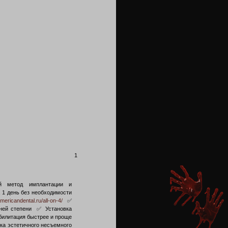
1
ный метод имплантации и
а 1 день без необходимости
americandental.ru/all-on-4/
✅
дней степени ✅ Установка
абилитация быстрее и проще
ка эстетичного несъемного