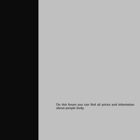
On this forum you can find all prices and information
about people body.