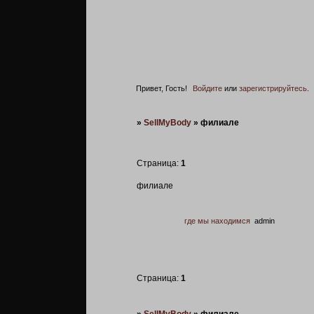
Привет, Гость!
Войдите
или
зарегистрируйтесь
.
»
SellMyBody
»
филиале
Страница:
1
филиале
где мы находимся
admin
Страница:
1