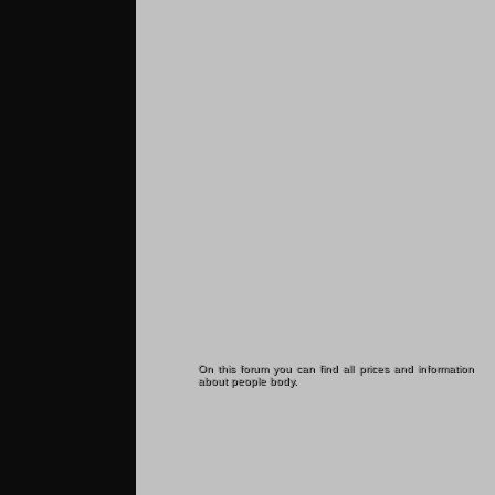
On this forum you can find all prices and information
about people body.