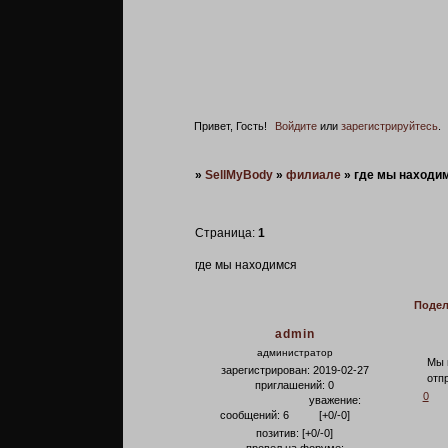
Привет, Гость!
Войдите
или
зарегистрируйтесь
.
»
SellMyBody
»
филиале
»
где мы находи
Страница:
1
где мы находимся
Подел
admin
администратор
Мы 
зарегистрирован
: 2019-02-27
отп
приглашений:
0
0
уважение:
сообщений:
6
[+0/-0]
позитив:
[+0/-0]