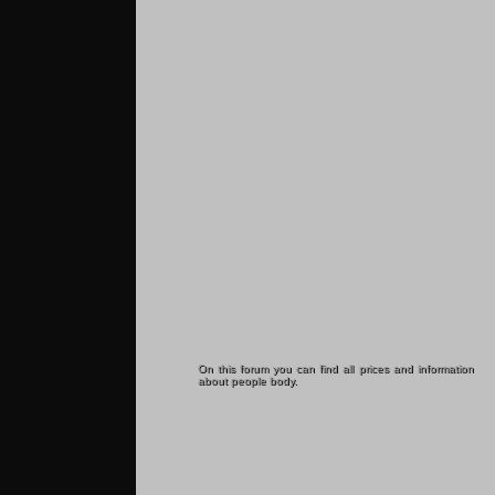
On this forum you can find all prices and information
about people body.