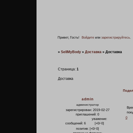
Привет, Гость!
Войдите
или
зарегистрируйтесь
.
»
SellMyBody
»
Доставка
»
Доставка
Страница:
1
Доставка
Подел
admin
администратор
Вре
зарегистрирован
: 2019-02-27
поку
приглашений:
0
0
уважение:
сообщений:
6
[+0/-0]
позитив:
[+0/-0]